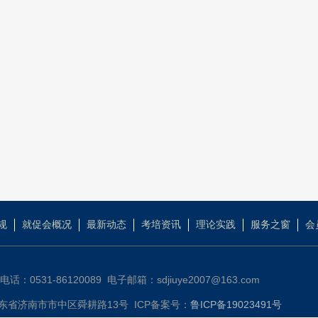
规
就促会概况
最新动态
考培资讯
理论实践
服务之窗
会
话：0531-86120089 电子邮箱：sdjiuye2007@163.com
东省济南市市中区舜耕路13号 ICP备案号：
鲁ICP备19023491号